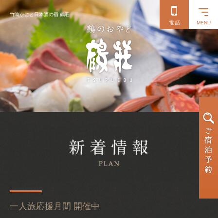
竹崎かにと日本酒の宿 鶴荘
電 話
MENU
一人旅応援月間 開催中